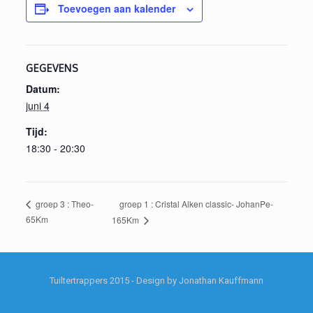
Toevoegen aan kalender
GEGEVENS
Datum:
juni 4
Tijd:
18:30 - 20:30
groep 1 : Cristal Alken classic- JohanPe-
groep 3 : Theo-
65Km
165Km
Tuiltertrappers 2015 - Design by Jonathan Kauffmann