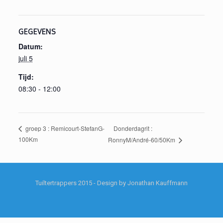
GEGEVENS
Datum:
juli 5
Tijd:
08:30 - 12:00
Donderdagrit :
groep 3 : Remicourt-StefanG-
100Km
RonnyM/André-60/50Km
Tuiltertrappers 2015 - Design by Jonathan Kauffmann