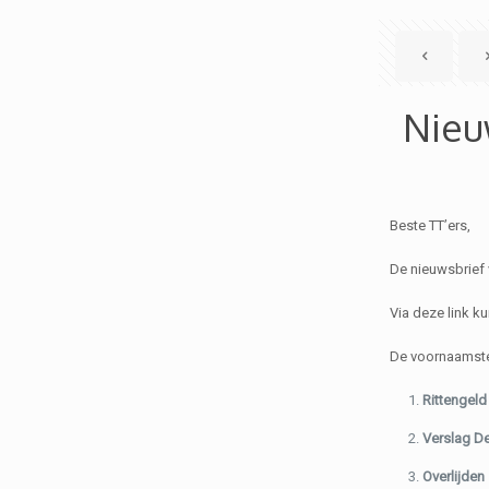
Nieu
Beste TT’ers,
De nieuwsbrief 
Via deze link k
De voornaamste 
Rittengeld
Verslag D
Overlijden