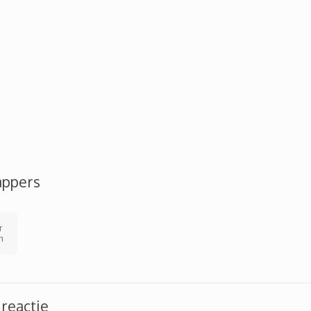
appers
r
n
 reactie