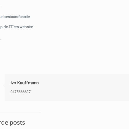
g
r bestuursfunctie
p de TT’ers website
.
Ivo Kauffmann
0475666627
rde posts