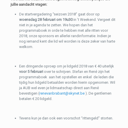
jullie aandacht vragen:
De startvergadering “seizoen 2018” gaat door op
woensdag 28 februari om 19u30
in ’t Weekend. Vergeet dit
niet in je agenda te zetten. We hopen dan het
programmaboek in orde te hebben met alle ritten voor
2018, onze sponsors en allerlei randinformatie. Indien je
nog iemand kent die lid wil worden is deze zeker van harte
welkom.
Een dringende oproep om je lidgeld 2018 van € 40 uiterlijk
voor 5 februari
over te schrijven. Stefan en René zijn het
programmaboek aan het opstellen en enkel de leden die
tijdig hun lidgeld betaalden worden hierin opgenomen. Wil
ja AUB wel even je lidmaatschap direct aan René
bevestigen (
renevanbrabant@skynet.be
). De gentlemen
betalen € 20 lidgeld.
Tevens kun je dan ook een voorschot “rittengeld” storten.