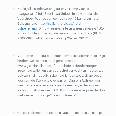
Zoals jullie reeds weten gaat onze Hemelvaart-5-
daagse van 9 tot 13 mei naar Gulpen in de Nederlandse
Voerstreek. We hebben een optie op 15 kamersin hotel
Gulpenerland
http://saillanthotels.eu/hotel-
gulpenerland
Om uw reservatie te vrijwaren gelieve € 150,-
voorschot te storten op de rekening van de TT’ers (BE77
9790 7382 0742) met vermelding “Gulpen 2018”
Voor onze zomeruitstap naar Bormio in Italië van 8 tot 15 juli
hebben we ook een hotel gereserveerd.
(www.genzianella.com) Omdat hotels steeds vroeger
zekerheid willen en een voorschot verwachten moeten we
ook zo snel mogelijk zekerheid krijgen wie zich geroepen
voelt om de Stelvio te overwinnen. Daarom AUB een mail
naar René om je reservatie aan te melden, en tevens een
voorschot storten van € 250,- op de rekening van de club
met vermelding van je ”naam – Bormio”
Noteer ook reeds de eerste rit van ons seizoen 2018 in je