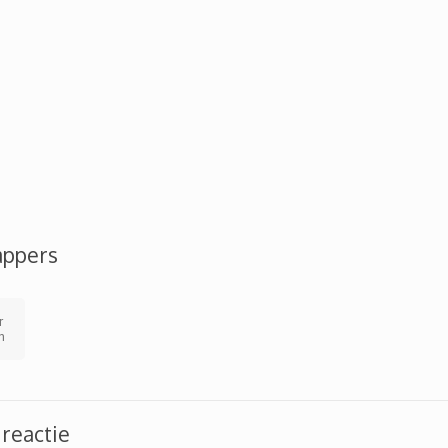
appers
r
n
 reactie