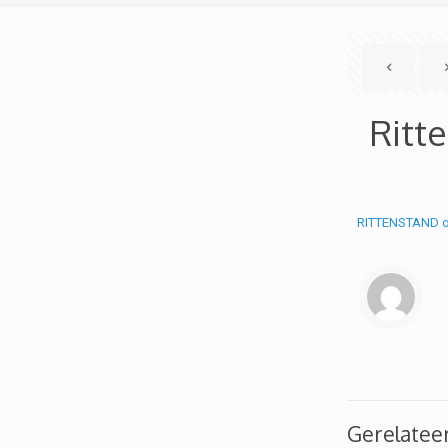
Ritt
RITTENSTAND op
Gerelatee