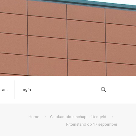
tact
Login
Home
Clubkampioenschap - rittengeld
Rittenstand op 17 september