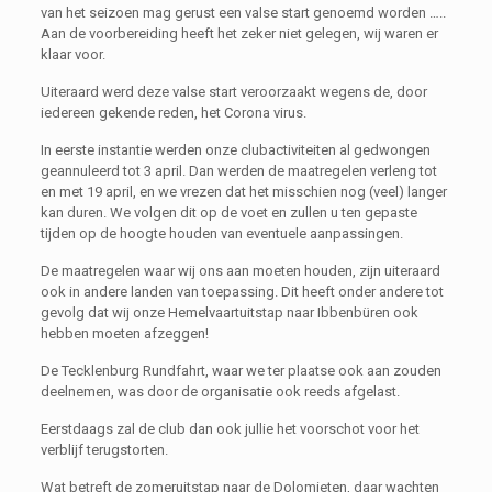
van het seizoen mag gerust een valse start genoemd worden …..
Aan de voorbereiding heeft het zeker niet gelegen, wij waren er
klaar voor.
Uiteraard werd deze valse start veroorzaakt wegens de, door
iedereen gekende reden, het Corona virus.
In eerste instantie werden onze clubactiviteiten al gedwongen
geannuleerd tot 3 april. Dan werden de maatregelen verleng tot
en met 19 april, en we vrezen dat het misschien nog (veel) langer
kan duren. We volgen dit op de voet en zullen u ten gepaste
tijden op de hoogte houden van eventuele aanpassingen.
De maatregelen waar wij ons aan moeten houden, zijn uiteraard
ook in andere landen van toepassing. Dit heeft onder andere tot
gevolg dat wij onze Hemelvaartuitstap naar Ibbenbüren ook
hebben moeten afzeggen!
De Tecklenburg Rundfahrt, waar we ter plaatse ook aan zouden
deelnemen, was door de organisatie ook reeds afgelast.
Eerstdaags zal de club dan ook jullie het voorschot voor het
verblijf terugstorten.
Wat betreft de zomeruitstap naar de Dolomieten, daar wachten