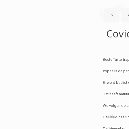
Covi
Beste Tuiltertra
zopas is de per
Er werd beslist
Dat heeft natuu
We volgen de si
Gelukkig gaan d
Tot binnenkort.