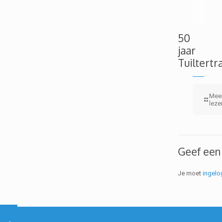
50
jaar
Tuiltertr
Mee
leze
Geef een
Je moet
ingelo