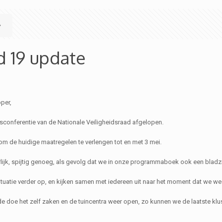
d 19 update
pper,
sconferentie van de Nationale Veiligheidsraad afgelopen.
 om de huidige maatregelen te verlengen tot en met 3 mei.
rlijk, spijtig genoeg, als gevolg dat we in onze programmaboek ook een bla
tuatie verder op, en kijken samen met iedereen uit naar het moment dat we we
e doe het zelf zaken en de tuincentra weer open, zo kunnen we de laatste k