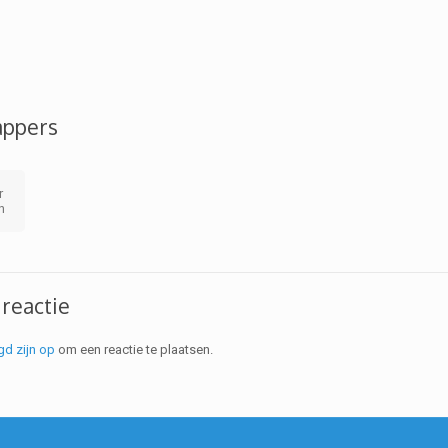
appers
r
n
 reactie
gd zijn op
om een reactie te plaatsen.