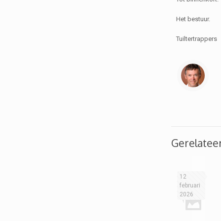
Het bestuur.
Tuiltertrappers
Gerelatee
12
februari
2026