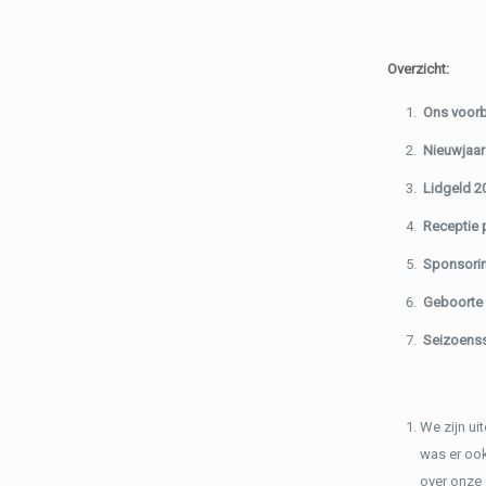
Overzicht:
Ons voorbi
Nieuwjaar
Lidgeld 2
Receptie p
Sponsori
Geboorte
Seizoenss
We zijn ui
was er ook
over onze