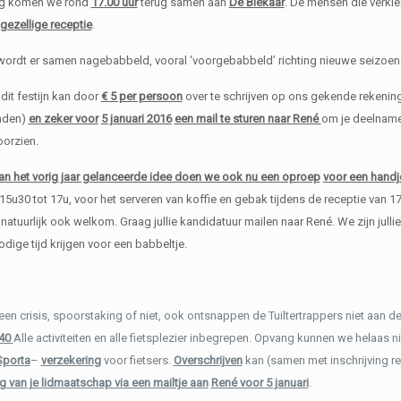
ng komen we rond
17.00 uur
terug samen aan
De Biekaar
. De mensen die verki
gezellige receptie
.
wordt er samen nagebabbeld, vooral ‘voorgebabbeld’ richting nieuwe seizoen
it festijn kan door
€ 5 per persoon
over te schrijven op ons gekende rekenin
inden)
en zeker voor
5 januari 2016
een mail te sturen naar René
om je deelname 
orzien.
an het vorig jaar gelanceerde idee doen we ook nu een oproep
voor een handj
 15u30 tot 17u, voor het serveren van koffie en gebak tijdens de receptie van 
 natuurlijk ook welkom. Graag jullie kandidatuur mailen naar René. We zijn jul
dige tijd krijgen voor een babbeltje.
geen crisis, spoorstaking of niet, ook ontsnappen de Tuiltertrappers niet aan de
40
Alle activiteiten en alle fietsplezier inbegrepen. Opvang kunnen we helaas nie
Sporta
–
verzekering
voor fietsers.
Overschrijven
kan (samen met inschrijving r
g van je lidmaatschap via een mailtje aan
René voor 5 januari
.