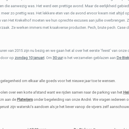
en die aanwezig was. Het werd een prettige avond. Maar de eerlijkheid gebiedt
t meer zo prettig was. Het lekkere eten van de avond ervoor kwam niet altijd op
van Het Krekelhof moeten we hun oprechte excuses aan jullie overbrengen. Zij 
rzaak. Ze werken immers met kraakverse producten. Pech, brute pech. Case c
 uren van 2015 zijn nu bezig en we gaan het al over het eerste ‘feest’ van onz
 door op
zondag 10 januari
. Om
30 uur
is het verzamelen geblazen aan
De Biek
 gelegenheid om elkaar alle goeds voor het nieuwe jaar toe te wensen.
olen over een korte afstand want we rijden samen naar de parking van het
Hei
km aan de
Platwijers
onder begeleiding van onze André. We vragen iedereen om
rust zijn waterski’s aandoen als je het liever vanop de vijvers zelf aanschouw