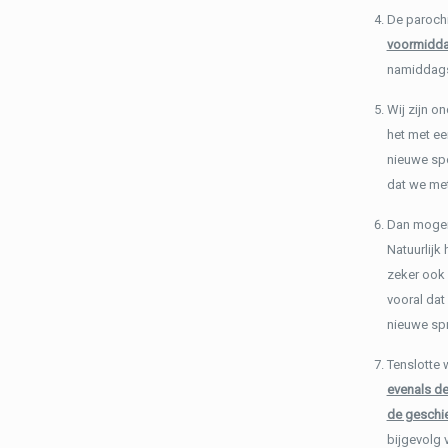
De parochi
voormidd
namiddags 
Wij zijn o
het met ee
nieuwe spo
dat we met
Dan mogen
Natuurlijk
zeker ook 
vooral dat
nieuwe spr
Tenslotte 
evenals de
de geschi
bijgevolg 