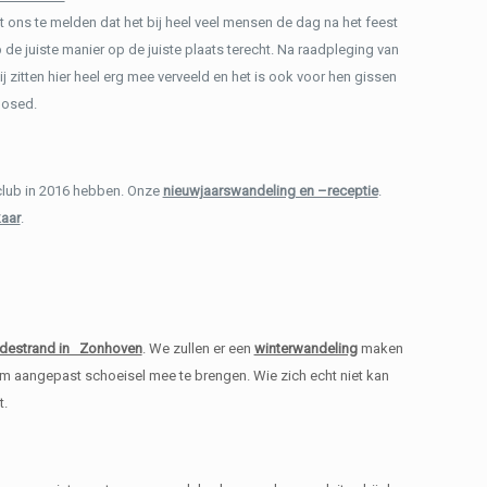
 ons te melden dat het bij heel veel mensen de dag na het feest
 de juiste manier op de juiste plaats terecht. Na raadpleging van
zitten hier heel erg mee verveeld en het is ook voor hen gissen
losed.
e club in 2016 hebben. Onze
nieuwjaarswandeling en –receptie
.
aar
.
destrand in Zonhoven
. We zullen er een
winterwandeling
maken
 aangepast schoeisel mee te brengen. Wie zich echt niet kan
t.