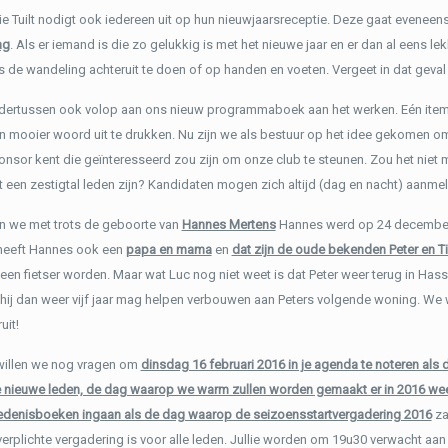
e Tuilt nodigt ook iedereen uit op hun nieuwjaarsreceptie. Deze gaat evenee
ag
. Als er iemand is die zo gelukkig is met het nieuwe jaar en er dan al eens l
de wandeling achteruit te doen of op handen en voeten. Vergeet in dat geval
ndertussen ook volop aan ons nieuw programmaboek aan het werken. Eén item 
n mooier woord uit te drukken. Nu zijn we als bestuur op het idee gekomen om 
nsor kent die geïnteresseerd zou zijn om onze club te steunen. Zou het niet 
 een zestigtal leden zijn? Kandidaten mogen zich altijd (dag en nacht) aanmel
 we met trots de geboorte van
Hannes Mertens
Hannes werd op 24 december
 heeft Hannes ook een
papa en mama
en
dat zijn de oude bekenden Peter en T
een fietser worden. Maar wat Luc nog niet weet is dat Peter weer terug in Has
 hij dan weer vijf jaar mag helpen verbouwen aan Peters volgende woning. We 
uit!
willen we nog vragen om
dinsdag 16 februari 2016 in je agenda te noteren al
 nieuwe leden, de dag waarop we warm zullen worden gemaakt er in 2016 weer 
edenisboeken ingaan als de dag waarop de seizoensstartvergadering 2016
za
verplichte vergadering is voor alle leden. Jullie worden om 19u30 verwacht aan