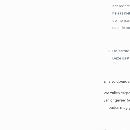
aan iedere
helaas nie
de mensen 
naar de oo
De laatste
Deze gaat
Er is voldoende
We zullen carpo
van ongeveer 6
inhouden mag ge