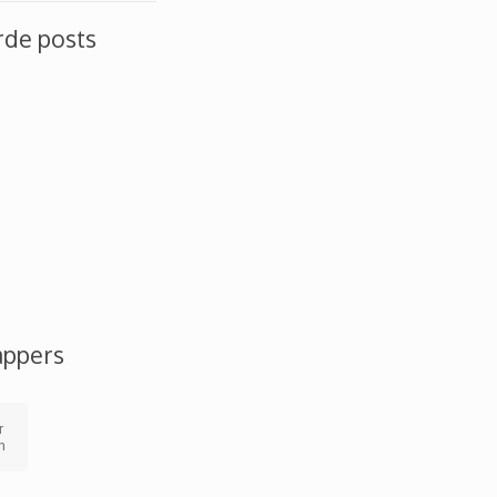
rde posts
appers
r
n