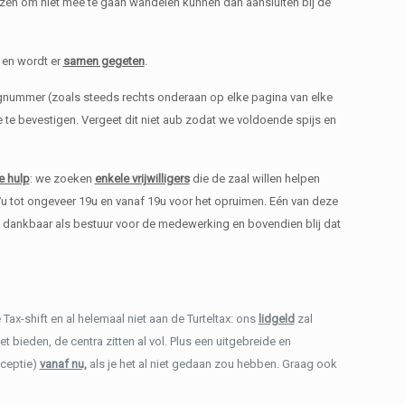
ezen om niet mee te gaan wandelen kunnen dan aansluiten bij de
 en wordt er
samen gegeten
.
gnummer (zoals steeds rechts onderaan op elke pagina van elke
te bevestigen. Vergeet dit niet aub zodat we voldoende spijs en
e hulp
: we zoeken
enkele vrijwilligers
die de zaal willen helpen
17u tot ongeveer 19u en vanaf 19u voor het opruimen. Eén van deze
lie dankbaar als bestuur voor de medewerking en bovendien blij dat
 Tax-shift en al helemaal niet aan de Turteltax: ons
lidgeld
zal
t bieden, de centra zitten al vol. Plus een uitgebreide en
eceptie)
vanaf nu,
als je het al niet gedaan zou hebben. Graag ook