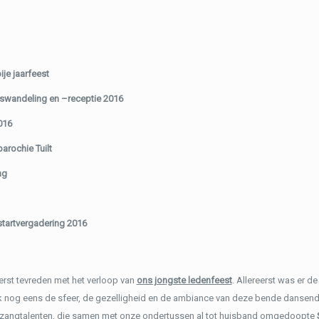
je jaarfeest
swandeling en –receptie 2016
016
arochie Tuilt
ng
tartvergadering 2016
terst tevreden met het verloop van
ons jongste ledenfeest
. Allereerst was er d
 nog eens de sfeer, de gezelligheid en de ambiance van deze bende dansende
 zangtalenten, die samen met onze ondertussen al tot huisband omgedoopte