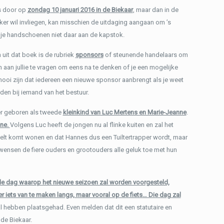
ns door op
zondag 10 januari 2016 in de Biekaar
, maar dan in de
ekker wil invliegen, kan misschien de uitdaging aangaan om ’s
 je handschoenen niet daar aan de kapstok.
uit dat boek is de rubriek
sponsors
of steunende handelaars om
aan jullie te vragen om eens na te denken of je een mogelijke
mooi zijn dat iedereen een nieuwe sponsor aanbrengt als je weet
den bij iemand van het bestuur.
 geboren als tweede
kleinkind van Luc Mertens en Marie-Jeanne
.
ine.
Volgens Luc heeft de jongen nu al flinke kuiten en zal het
selt komt wonen en dat Hannes dus een Tuiltertrapper wordt, maar
wensen de fiere ouders en grootouders alle geluk toe met hun
s de dag waarop het nieuwe seizoen zal worden voorgesteld,
iets van te maken langs, maar vooral op de fiets… Die dag zal
l hebben plaatsgehad. Even melden dat dit een statutaire en
 de Biekaar.