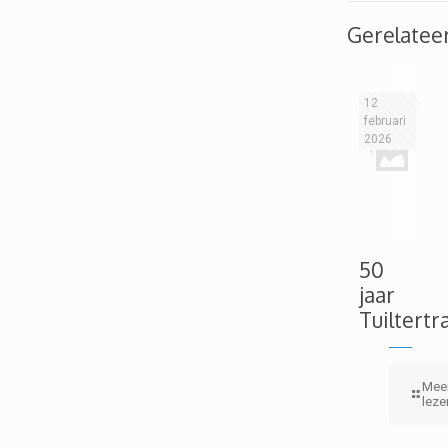
Gerelatee
12
februari
2026
50
jaar
Tuiltertr
Mee
leze