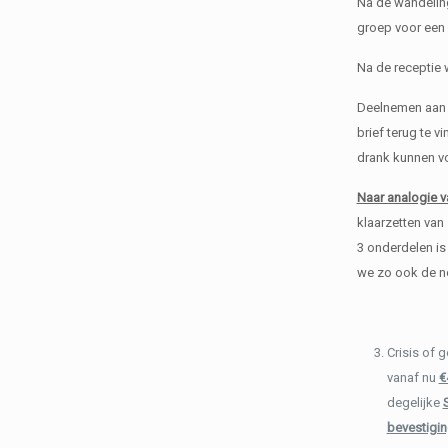
Na de wandeli
groep voor een
Na de receptie 
Deelnemen aan d
brief terug te v
drank kunnen vo
Naar analogie v
klaarzetten van
3 onderdelen is
we zo ook de no
Crisis of 
vanaf nu
€
degelijke
bevestigin