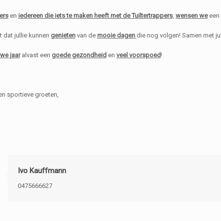
pers
en
iedereen die iets te maken heeft met de Tuiltertrappers
,
wensen we
een 
dat jullie kunnen
genieten
van de
mooie dagen
die nog volgen! Samen met julli
we jaar
alvast een
goede gezondheid
en
veel voorspoed
!
en sportieve groeten,
Ivo Kauffmann
0475666627