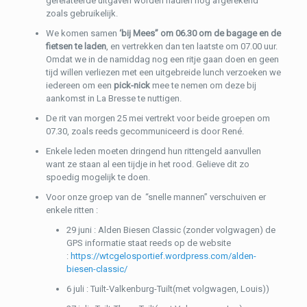
gerelateerde uitgaven worden nadien nog afgerekend
zoals gebruikelijk.
We komen samen
‘bij Mees” om 06.30 om de bagage en de
fietsen te laden
, en vertrekken dan ten laatste om 07.00 uur.
Omdat we in de namiddag nog een ritje gaan doen en geen
tijd willen verliezen met een uitgebreide lunch verzoeken we
iedereen om een
pick-nick
mee te nemen om deze bij
aankomst in La Bresse te nuttigen.
De rit van morgen 25 mei vertrekt voor beide groepen om
07.30, zoals reeds gecommuniceerd is door René.
Enkele leden moeten dringend hun rittengeld aanvullen
want ze staan al een tijdje in het rood. Gelieve dit zo
spoedig mogelijk te doen.
Voor onze groep van de “snelle mannen” verschuiven er
enkele ritten :
29 juni : Alden Biesen Classic (zonder volgwagen) de
GPS informatie staat reeds op de website
:
https://wtcgelosportief.wordpress.com/alden-
biesen-classic/
6 juli : Tuilt-Valkenburg-Tuilt(met volgwagen, Louis))